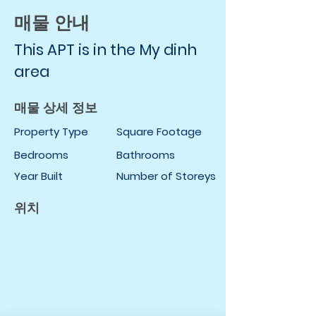
매물 안내
This APT is in the My dinh
area
매물 상세 정보
Property Type
Square Footage
Bedrooms
Bathrooms
Year Built
Number of Storeys
위치