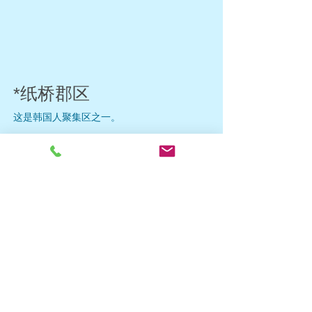
*纸桥郡区
这是韩国人聚集区之一。
纸桥郡地区的地理位置比美亭松大更全面。
。
对于想在河内开 餐厅，服装店，化
妆品店 等 位置优越的办公室的人来
说，我们房地产是您最好的选择。
如果您正在规划或寻找学
院、餐
厅、商店等，请联系我们，我们将
指导您在最佳位置找到合适的产品
- 商铺及餐厅 ：我们推荐纸桥郡附近的别墅
或者29T附近的1楼商铺及办公室。