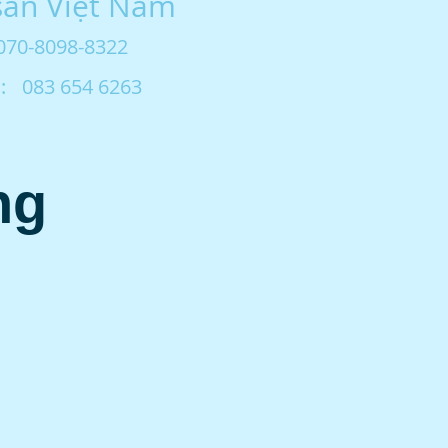
sản Việt Nam
 070-8098-8322
:
083 654 6263
ng