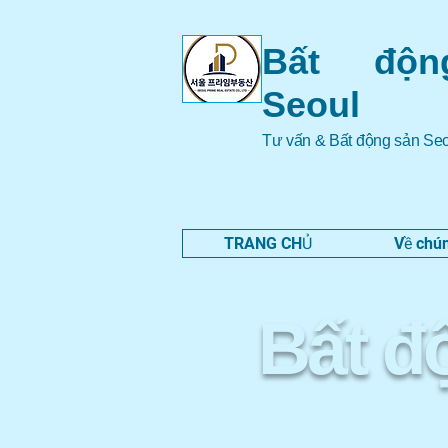
Bất độn
Seoul
Tư vấn & Bất động sản Se
TRANG CHỦ
Về chún
​Bất 