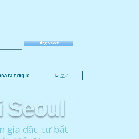
Blog Naver
hóa ra từng lô
더보기
i Seoul
 gia đầu tư bất