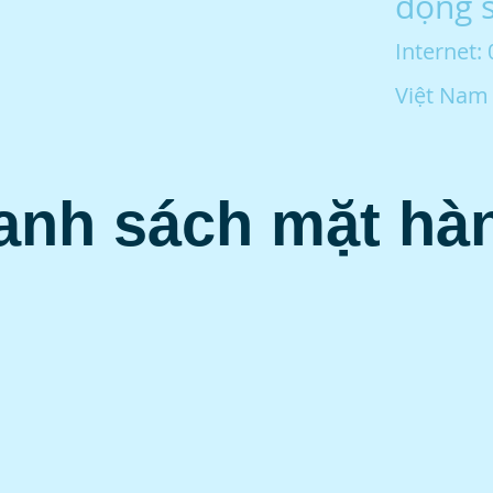
động 
Internet:
Việt Nam 
anh sách mặt hà